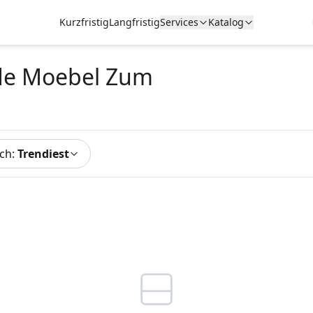
Kurzfristig
Langfristig
Services
Katalog
de Moebel Zum
ach
:
Trendiest